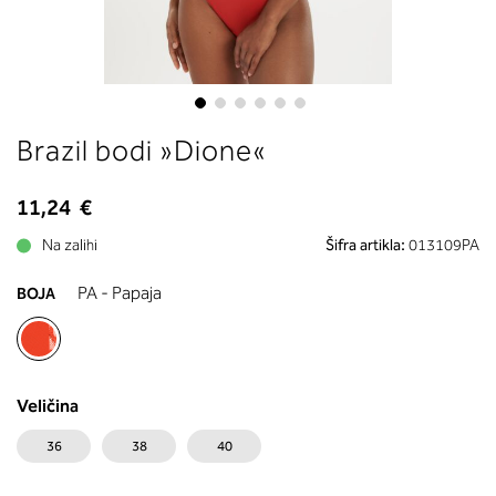
boste prebrali, katera globina koša
ustreza vaši meri (A, B …) – iščite v
stolpcu, ki ste ga določili s podprs
obsegom.
Skip
Brazil bodi »Dione«
to
the
beginning
11,24 €
of
Na zalihi
Šifra artikla:
013109PA
the
images
PA - Papaja
BOJA
gallery
Veličina
36
38
40