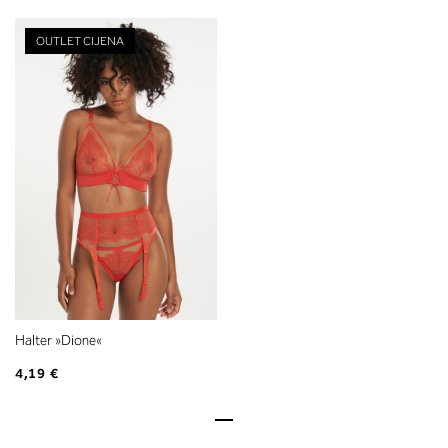
OUTLET CIJENA
Halter »Dione«
4,19 €