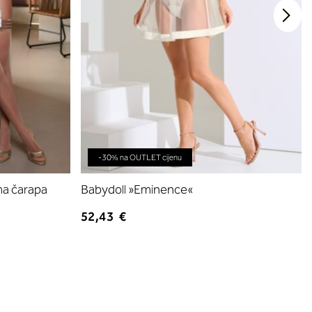
-30% na OUTLET cijenu
ima čarapa
Babydoll »Eminence«
52,43 €