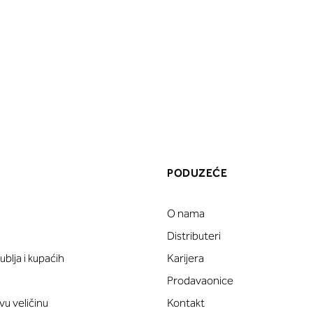
PODUZEĆE
O nama
a
Distributeri
blja i kupaćih
Karijera
Prodavaonice
vu veličinu
Kontakt