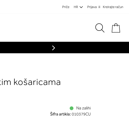
Priče
HR
Prijava
Kreirajte račun
Koša
stim košaricama
Na zalihi
Šifra artikla:
010379CU