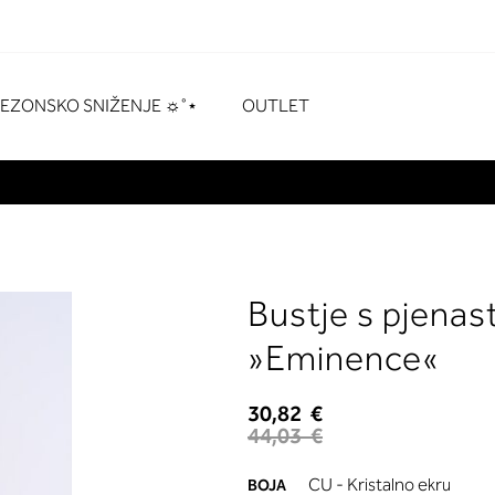
naka
# Pritisnite enter za pretraživanje
SEZONSKO SNIŽENJE ☼˚⋆
OUTLET
Bustje s pjena
»Eminence«
30,82 €
44,03 €
CU - Kristalno ekru
BOJA