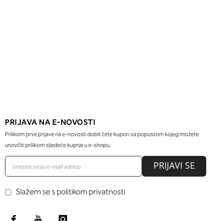
PRIJAVA NA E-NOVOSTI
Prilikom prve prijave na e-novosti dobit ćete kupon sa popustom kojeg možete
unovčiti prilikom sljedeće kupnje u e-shopu.
PRIJAVI SE
Slažem se s politikom privatnosti