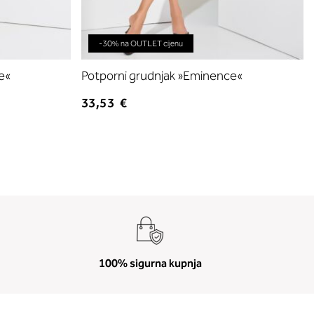
-30% na OUTLET cijenu
e«
Potporni grudnjak »Eminence«
33,53 €
100% sigurna kupnja