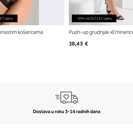
T cijenu
-30% na OUTLET cijenu
jenastim košaricama
Push-up grudnjak »Eminenc
38,43 €
Dostava u roku 3-14 radnih dana