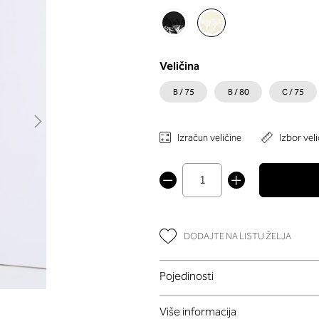
Veličina
B / 75
B / 80
C / 75
Izračun veličine
Izbor veli
DODAJTE NA LISTU ŽELJA
Pojedinosti
Više informacija