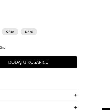
C / 80
D / 75
čine
DODAJ U KOŠARICU