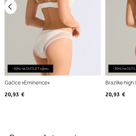
-30% na OUTLET cijenu
-30% na OUTLE
Gaćice »Eminence«
Brazilke high
20,93 €
20,93 €