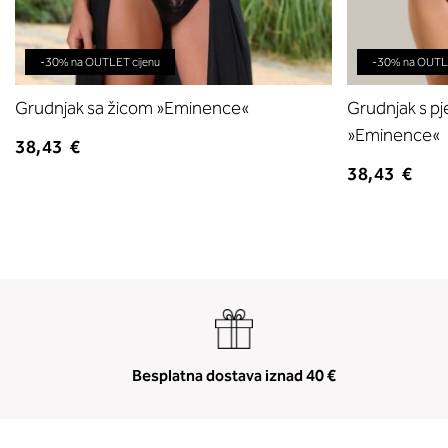
-30% na OUTLET cijenu
-30% na OUTLE
Grudnjak sa žicom »Eminence«
Grudnjak s p
»Eminence«
38,43 €
38,43 €
Besplatna dostava iznad 40 €