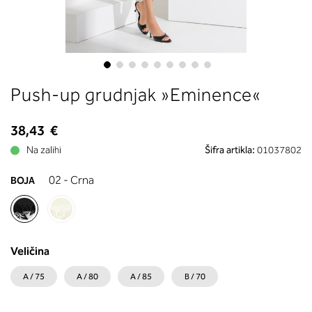
boste prebrali, katera globina koša
ustreza vaši meri (A, B …) – iščite v
stolpcu, ki ste ga določili s podprs
obsegom.
Skip
Push-up grudnjak »Eminence«
to
the
beginning
38,43 €
of
Na zalihi
Šifra artikla:
01037802
the
images
02 - Crna
BOJA
gallery
Veličina
A / 75
A / 80
A / 85
B / 70