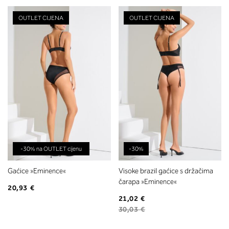
OUTLET CIJENA
OUTLET CIJENA
-30% na OUTLET cijenu
-30%
Gaćice »Eminence«
Visoke brazil gaćice s držačima
čarapa »Eminence«
20,93 €
21,02 €
30,03 €