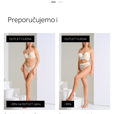
Preporučujemo i
OUTLET CIJENA
OUTLET CIJENA
2. Prsni obseg
Izmerite prsni obseg. Šiviljski met
položite čez hrbet v višini hrbtne
izreza in čez prsi, v višini bradavic 
vdolbine med prsmi. V razdelku 2.
boste prebrali, katera globina koša
ustreza vaši meri (A, B …) – iščite v
stolpcu, ki ste ga določili s podprs
obsegom.
-30% na OUTLET cijenu
-30%