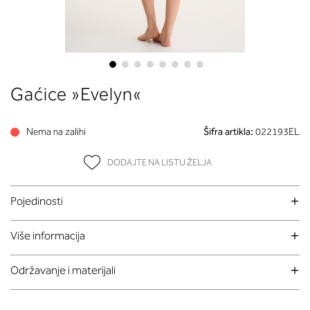
Skip
Gaćice »Evelyn«
to
the
beginning
Nema na zalihi
Šifra artikla:
022193EL
of
the
DODAJTE NA LISTU ŽELJA
images
gallery
Pojedinosti
Više informacija
Održavanje i materijali