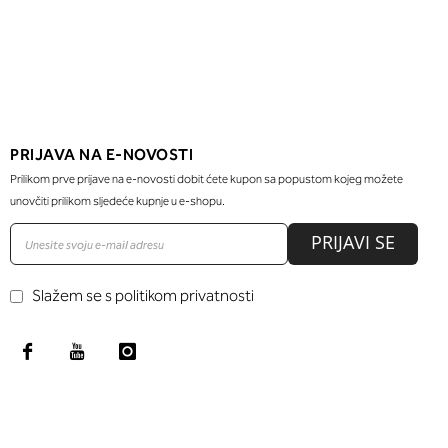
PRIJAVA NA E-NOVOSTI
Prilikom prve prijave na e-novosti dobit ćete kupon sa popustom kojeg možete
unovčiti prilikom sljedeće kupnje u e-shopu.
PRIJAVI SE
Slažem se s politikom privatnosti