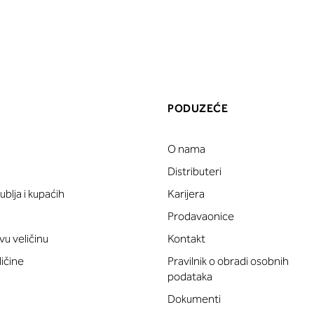
PODUZEĆE
O nama
a
Distributeri
blja i kupaćih
Karijera
Prodavaonice
vu veličinu
Kontakt
ličine
Pravilnik o obradi osobnih
podataka
Dokumenti