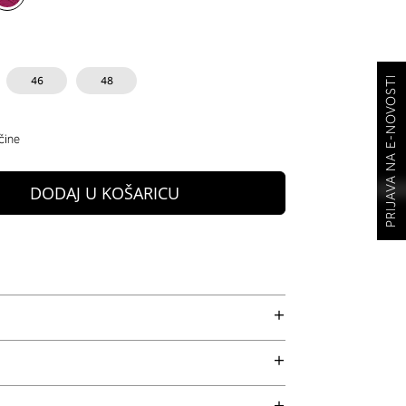
PRIJAVA NA E-NOVOSTI
46
48
čine
DODAJ U KOŠARICU