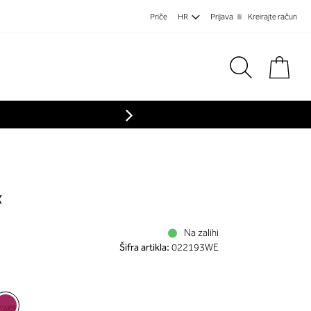
Priče
HR
Prijava
Kreirajte račun
Koša
«
Na zalihi
Šifra artikla:
022193WE