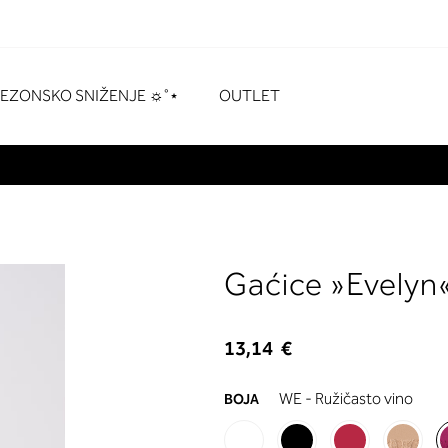
naka
# Pritisnite enter za pretraživanje
SEZONSKO SNIŽENJE ☼˚⋆
OUTLET
Gaćice »Evelyn
13,14 €
WE - Ružičasto vino
BOJA