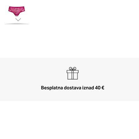
Skip
to
the
beginning
of
the
images
gallery
Besplatna dostava iznad 40 €