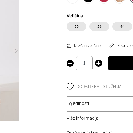
Veličina
36
38
44
Izračun veličine
Izbor veli
DODAJTE NA LISTU ŽELJA
Pojedinosti
Više informacija
Održavanje i materijali