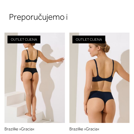
Preporučujemo i
OUTLET CIJENA
OUTLET CIJENA
2. Prsni obseg
Izmerite prsni obseg. Šiviljski met
položite čez hrbet v višini hrbtne
izreza in čez prsi, v višini bradavic 
vdolbine med prsmi. V razdelku 2.
boste prebrali, katera globina koša
ustreza vaši meri (A, B …) – iščite v
stolpcu, ki ste ga določili s podprs
obsegom.
Brazilke »Gracia«
Brazilke »Gracia«