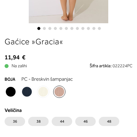
boste prebrali, katera globina koša
ustreza vaši meri (A, B …) – iščite v
stolpcu, ki ste ga določili s podprs
obsegom.
Skip
Gaćice »Gracia«
to
the
beginning
11,94 €
of
Na zalihi
Šifra artikla:
022224PC
the
images
PC - Breskvin šampanjac
BOJA
gallery
Veličina
36
38
44
46
48