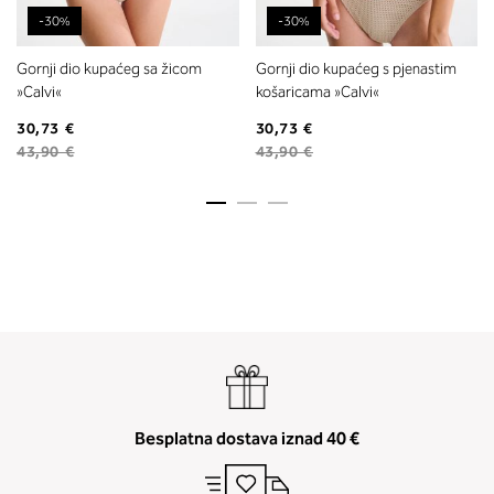
-30%
-30%
Gornji dio kupaćeg sa žicom
Gornji dio kupaćeg s pjenastim
»Calvi«
košaricama »Calvi«
30,73 €
30,73 €
43,90 €
43,90 €
Besplatna dostava iznad 40 €