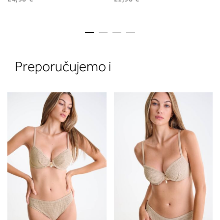
Preporučujemo i
2. Prsni obseg
Izmerite prsni obseg. Šiviljski met
položite čez hrbet v višini hrbtne
izreza in čez prsi, v višini bradavic 
vdolbine med prsmi. V razdelku 2.
boste prebrali, katera globina koša
ustreza vaši meri (A, B …) – iščite v
stolpcu, ki ste ga določili s podprs
obsegom.