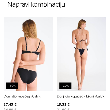
Napravi kombinaciju
-30%
-30%
Donji dio kupaćeg »Calvi«
Donji dio kupaćeg - bikini »Calvi«
17,43 €
15,33 €
24,90 €
21,90 €