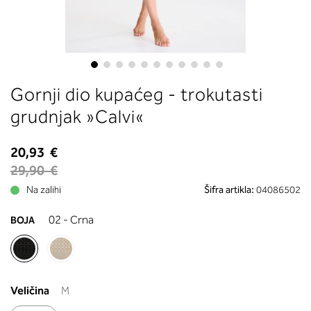
boste prebrali, katera globina koša
ustreza vaši meri (A, B …) – iščite v
stolpcu, ki ste ga določili s podprs
obsegom.
Skip
Gornji dio kupaćeg - trokutasti
to
the
grudnjak »Calvi«
beginning
of
20,93 €
the
29,90 €
images
gallery
Na zalihi
Šifra artikla:
04086502
02 - Crna
BOJA
Veličina
M