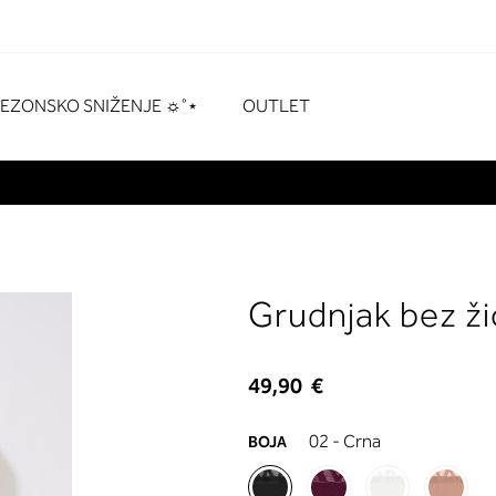
naka
# Pritisnite enter za pretraživanje
SEZONSKO SNIŽENJE ☼˚⋆
OUTLET
Grudnjak bez ž
49,90 €
02 - Crna
BOJA