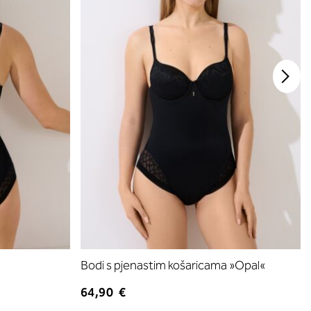
Bodi s pjenastim košaricama »Opal«
64,90 €