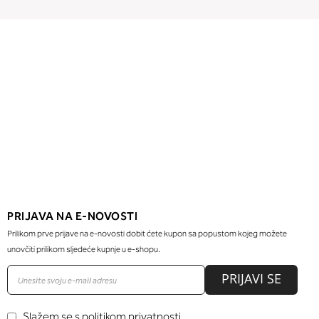
PRIJAVA NA E-NOVOSTI
Prilikom prve prijave na e-novosti dobit ćete kupon sa popustom kojeg možete
unovčiti prilikom sljedeće kupnje u e-shopu.
PRIJAVI SE
Slažem se s politikom privatnosti