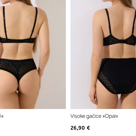
l«
Visoke gaćice »Opal«
26,90 €