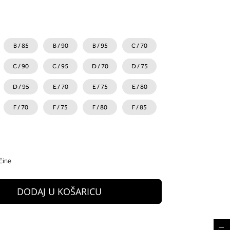
B / 85
B / 90
B / 95
C / 70
C / 90
C / 95
D / 70
D / 75
D / 95
E / 70
E / 75
E / 80
F / 70
F / 75
F / 80
F / 85
čine
DODAJ U KOŠARICU