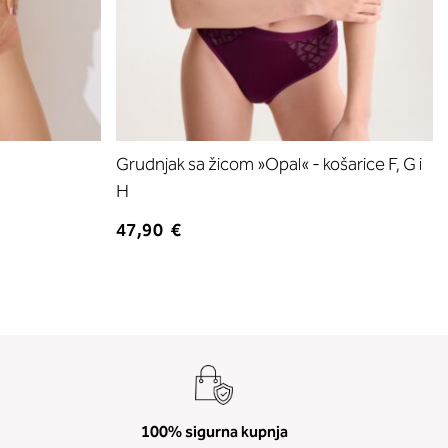
Grudnjak sa žicom »Opal« - košarice F, G i
H
47,90 €
100% sigurna kupnja