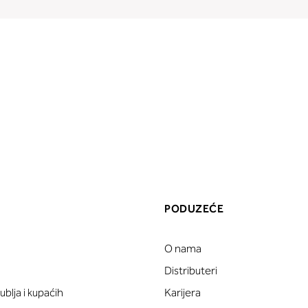
PODUZEĆE
O nama
a
Distributeri
blja i kupaćih
Karijera