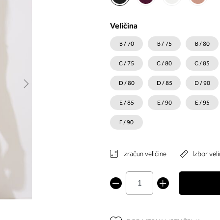
Veličina
B / 70
B / 75
B / 80
C / 75
C / 80
C / 85
D / 80
D / 85
D / 90
E / 85
E / 90
E / 95
F / 90
Izračun veličine
Izbor veli