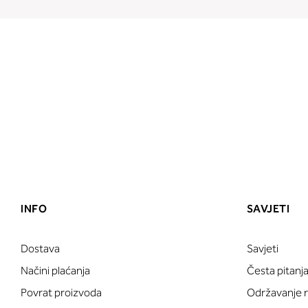
INFO
SAVJETI
Dostava
Savjeti
Načini plaćanja
Česta pitanj
Povrat proizvoda
Održavanje ru