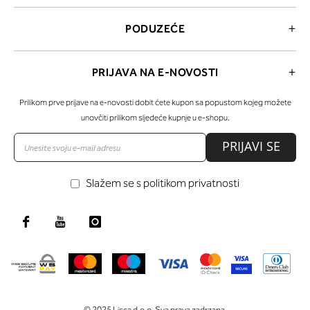
PODUZEĆE
PRIJAVA NA E-NOVOSTI
Prilikom prve prijave na e-novosti dobit ćete kupon sa popustom kojeg možete
unovčiti prilikom sljedeće kupnje u e-shopu.
PRIJAVI SE
Slažem se s politikom privatnosti
© 2025 Lisca d.o.o. Sva prava zadrzana.