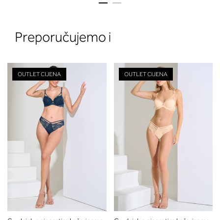
Preporučujemo i
OUTLET CIJENA
OUTLET CIJENA
2. Prsni obseg
Izmerite prsni obseg. Šiviljski met
položite čez hrbet v višini hrbtne
izreza in čez prsi, v višini bradavic 
vdolbine med prsmi. V razdelku 2.
boste prebrali, katera globina koša
ustreza vaši meri (A, B …) – iščite v
stolpcu, ki ste ga določili s podprs
obsegom.