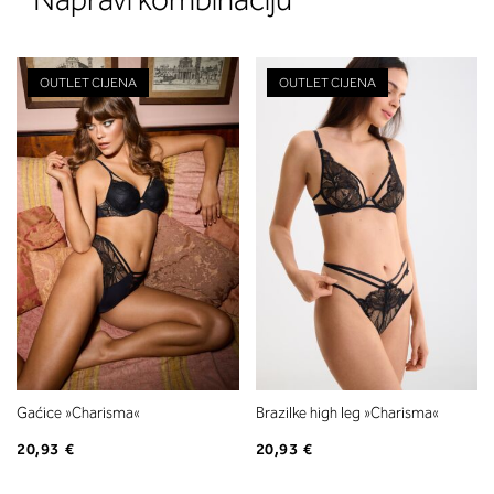
OUTLET CIJENA
OUTLET CIJENA
Gaćice »Charisma«
Brazilke high leg »Charisma«
20,93 €
20,93 €