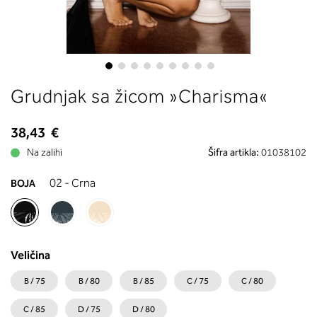
boste prebrali, katera globina koša
ustreza vaši meri (A, B …) – iščite v
stolpcu, ki ste ga določili s podprs
obsegom.
Skip
Grudnjak sa žicom »Charisma«
to
the
beginning
38,43 €
of
Na zalihi
Šifra artikla:
01038102
the
images
02 - Crna
BOJA
gallery
Veličina
B / 75
B / 80
B / 85
C / 75
C / 80
C / 85
D / 75
D / 80