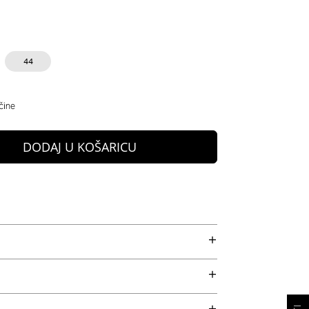
44
čine
DODAJ U KOŠARICU