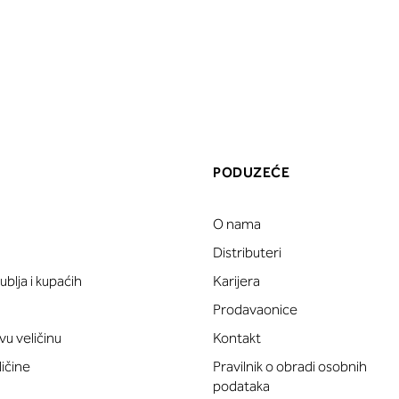
PODUZEĆE
O nama
a
Distributeri
blja i kupaćih
Karijera
Prodavaonice
vu veličinu
Kontakt
ličine
Pravilnik o obradi osobnih
podataka