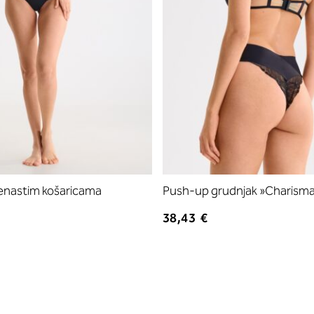
jenastim košaricama
Push-up grudnjak »Charism
38,43 €