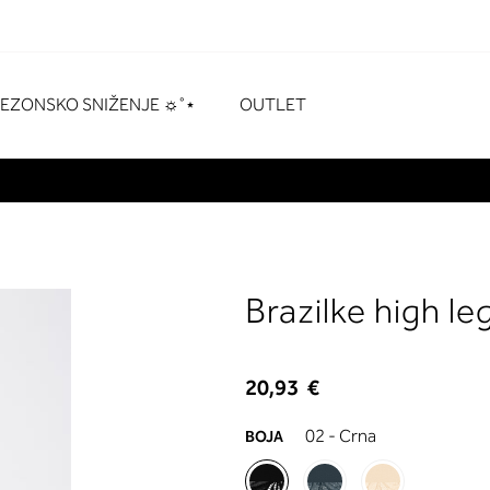
naka
# Pritisnite enter za pretraživanje
SEZONSKO SNIŽENJE ☼˚⋆
OUTLET
Brazilke high l
20,93 €
02 - Crna
BOJA