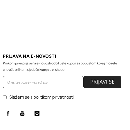
PRIJAVA NA E-NOVOSTI
Prilikom prve prijave na e-novosti dobit ćete kupon sa popustom kojeg možete
unovčiti prilikom sljedeće kupnje u e-shopu.
PRIJAVI SE
Slažem se s politikom privatnosti