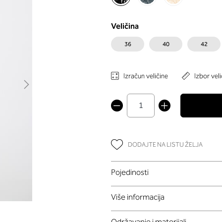
Veličina
36
40
42
Izračun veličine
Izbor veli
DODAJTE NA LISTU ŽELJA
Pojedinosti
Više informacija
Održavanje i materijali