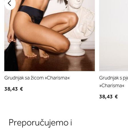
Grudnjak sa žicom »Charisma«
Grudnjak s p
»Charisma«
38,43 €
38,43 €
Preporučujemo i