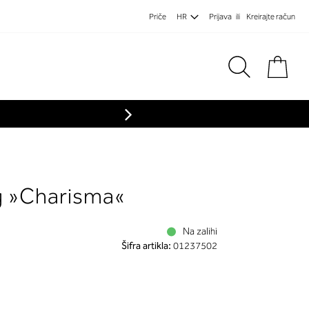
Priče
HR
Prijava
Kreirajte račun
Koša
eg »Charisma«
Na zalihi
Šifra artikla:
01237502