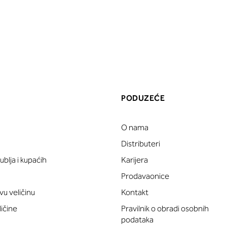
PODUZEĆE
O nama
a
Distributeri
blja i kupaćih
Karijera
Prodavaonice
vu veličinu
Kontakt
ličine
Pravilnik o obradi osobnih
podataka