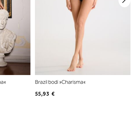
ma«
Brazil bodi »Charisma«
55,93 €