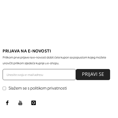
PRIJAVA NA E-NOVOSTI
Prilikom prve prijave na e-novosti dobit ćete kupon sa popustom kojeg možete
unovčiti prilikom sljedeće kupnje u e-shopu.
PRIJAVI SE
Slažem se s politikom privatnosti