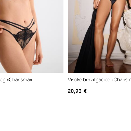
 leg »Charisma«
Visoke brazil gaćice »Charis
20,93 €