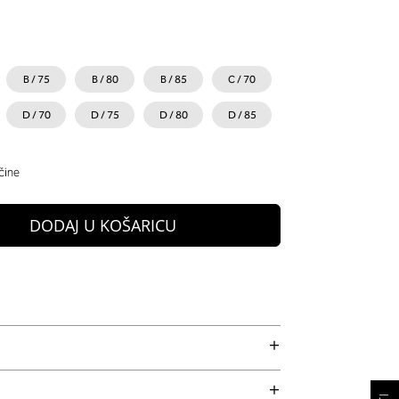
B / 75
B / 80
B / 85
C / 70
D / 70
D / 75
D / 80
D / 85
čine
DODAJ U KOŠARICU