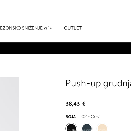
naka
# Pritisnite enter za pretraživanje
SEZONSKO SNIŽENJE ☼˚⋆
OUTLET
Push-up grudnj
38,43 €
02 - Crna
BOJA