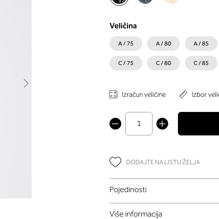
Veličina
A / 75
A / 80
A / 85
C / 75
C / 80
C / 85
Izračun veličine
Izbor veli
DODAJTE NA LISTU ŽELJA
Pojedinosti
Više informacija