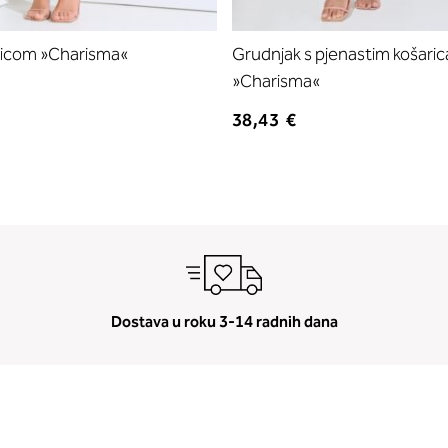
žicom »Charisma«
Grudnjak s pjenastim košari
»Charisma«
38,43 €
Dostava u roku 3-14 radnih dana