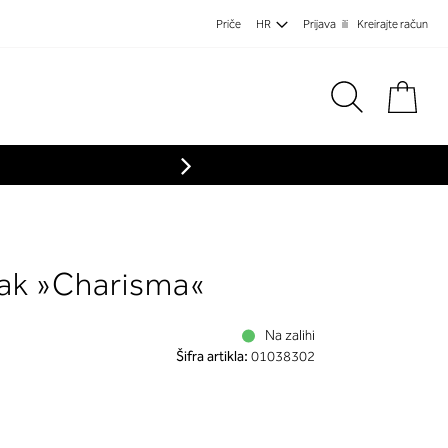
Priče
HR
Prijava
Kreirajte račun
Koša
ak »Charisma«
Na zalihi
Šifra artikla:
01038302