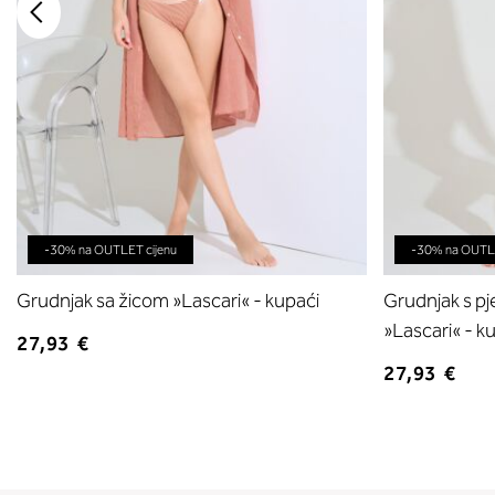
-30% na OUTLET cijenu
-30% na OUTLE
Grudnjak sa žicom »Lascari« - kupaći
Grudnjak s p
»Lascari« - k
27,93 €
27,93 €