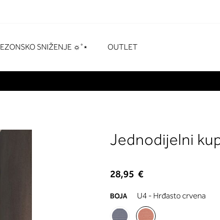
naka
# Pritisnite enter za pretraživanje
SEZONSKO SNIŽENJE ☼˚⋆
OUTLET
Jednodijelni ku
28,95 €
U4 - Hrđasto crvena
BOJA