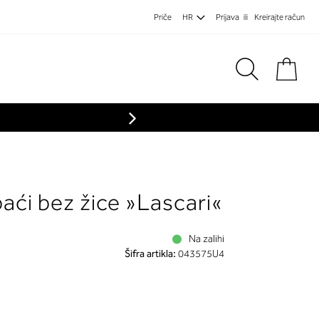
Priče
HR
Prijava
Kreirajte račun
Koša
paći bez žice »Lascari«
Na zalihi
Šifra artikla:
043575U4