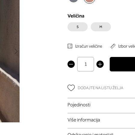
Veličina
S
M
Izračun veličine
Izbor veli
DODAJTE NA LISTU ŽELJA
Pojedinosti
Više informacija
Održavanje i materijali