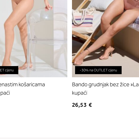
T cijenu
-30% na OUTLET cijenu
jenastim košaricama
Bando grudnjak bez žice »Las
upaći
kupaći
26,53 €