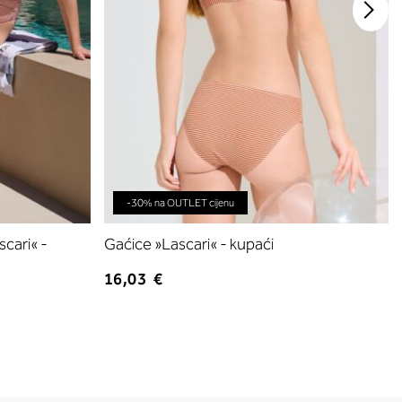
-30% na OUTLET cijenu
cari« -
Gaćice »Lascari« - kupaći
16,03 €