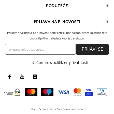
PODUZEĆE
PRIJAVA NA E-NOVOSTI
Prilikom prve prijave na e-novosti dobit ćete kupon sa popustom kojeg možete
unovčiti prilikom sljedeće kupnje u e-shopu.
PRIJAVI SE
Slažem se s politikom privatnosti
© 2025 Lisca d.o.o. Sva prava zadrzana.