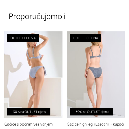
Preporučujemo i
OUTLET CIJENA
OUTLET CIJENA
2. Prsni obseg
Izmerite prsni obseg. Šiviljski met
položite čez hrbet v višini hrbtne
izreza in čez prsi, v višini bradavic 
vdolbine med prsmi. V razdelku 2.
boste prebrali, katera globina koša
ustreza vaši meri (A, B …) – iščite v
stolpcu, ki ste ga določili s podprs
obsegom.
-30% na OUTLET cijenu
-30% na OUTLET cijenu
Gaćice s bočnim vezivanjem
Gaćice high leg »Lascari« - kupaći