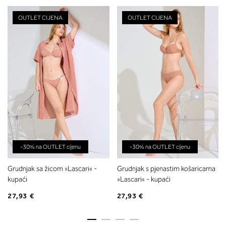
OUTLET CIJENA
OUTLET CIJENA
-30% na OUTLET cijenu
-30% na OUTLET cijenu
Grudnjak sa žicom »Lascari« -
Grudnjak s pjenastim košaricama
kupaći
»Lascari« - kupaći
27,93 €
27,93 €