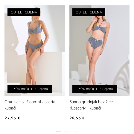
OUTLET CIJENA
OUTLET CIJENA
-30% na OUTLET cijenu
-30% na OUTLET cijenu
Grudnjak sa žicom »Lascari« -
Bando grudnjak bez žice
kupaći
»Lascari« - kupaći
27,93 €
26,53 €