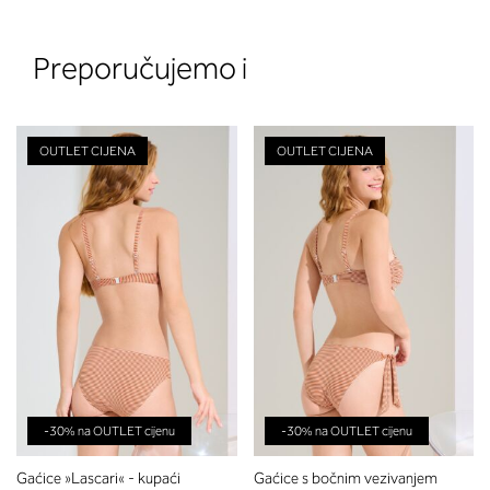
Preporučujemo i
OUTLET CIJENA
OUTLET CIJENA
2. Prsni obseg
Izmerite prsni obseg. Šiviljski met
položite čez hrbet v višini hrbtne
izreza in čez prsi, v višini bradavic 
vdolbine med prsmi. V razdelku 2.
boste prebrali, katera globina koša
ustreza vaši meri (A, B …) – iščite v
stolpcu, ki ste ga določili s podprs
obsegom.
-30% na OUTLET cijenu
-30% na OUTLET cijenu
Gaćice »Lascari« - kupaći
Gaćice s bočnim vezivanjem