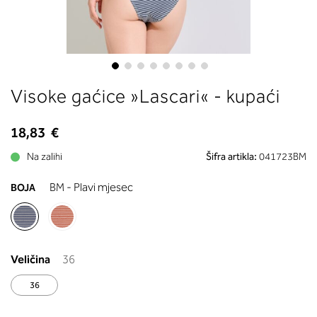
boste prebrali, katera globina koša
ustreza vaši meri (A, B …) – iščite v
stolpcu, ki ste ga določili s podprs
obsegom.
Skip
Visoke gaćice »Lascari« - kupaći
to
the
beginning
18,83 €
of
Na zalihi
Šifra artikla:
041723BM
the
images
BM - Plavi mjesec
BOJA
gallery
Veličina
36
36