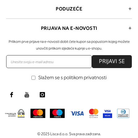
PODUZEĆE
PRIJAVA NA E-NOVOSTI
Prilikom prve prijave na e-novosti dobit ćete kupon sa popustom kojeg možete
unovčiti prilikom sljedeće kupnje u e-shopu.
PRIJAVI SE
Slažem se s politikom privatnosti
© 2025 Lisca d.o.o. Sva prava zadrzana.