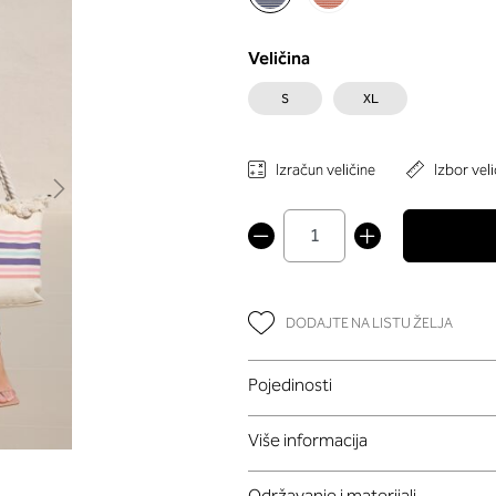
Veličina
S
XL
Izračun veličine
Izbor veli
DODAJTE NA LISTU ŽELJA
Pojedinosti
Više informacija
Održavanje i materijali