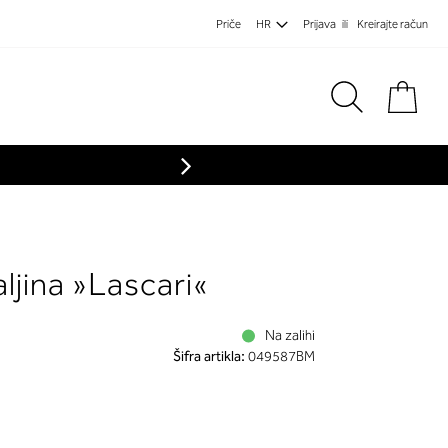
Priče
HR
Prijava
Kreirajte račun
Koša
ljina »Lascari«
Na zalihi
Šifra artikla:
049587BM