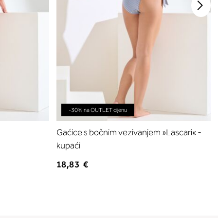
-30% na OUTLET cijenu
Gaćice s bočnim vezivanjem »Lascari« -
kupaći
18,83 €