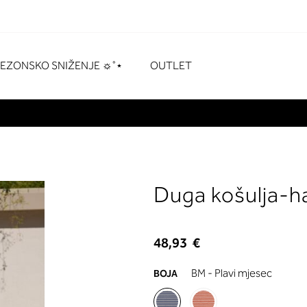
naka
# Pritisnite enter za pretraživanje
SEZONSKO SNIŽENJE ☼˚⋆
OUTLET
Duga košulja-ha
48,93 €
BM - Plavi mjesec
BOJA