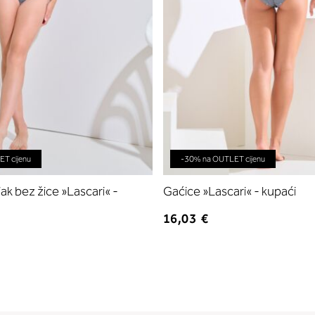
T cijenu
-30% na OUTLET cijenu
k bez žice »Lascari« -
Gaćice »Lascari« - kupaći
16,03 €