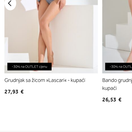
-30% na OUTLET cijenu
-30% na OUTLE
Grudnjak sa žicom »Lascari« - kupaći
Bando grudnja
kupaći
27,93 €
26,53 €