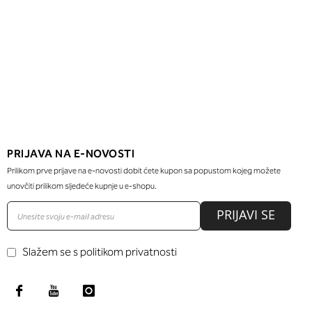
PRIJAVA NA E-NOVOSTI
Prilikom prve prijave na e-novosti dobit ćete kupon sa popustom kojeg možete
unovčiti prilikom sljedeće kupnje u e-shopu.
PRIJAVI SE
Slažem se s politikom privatnosti