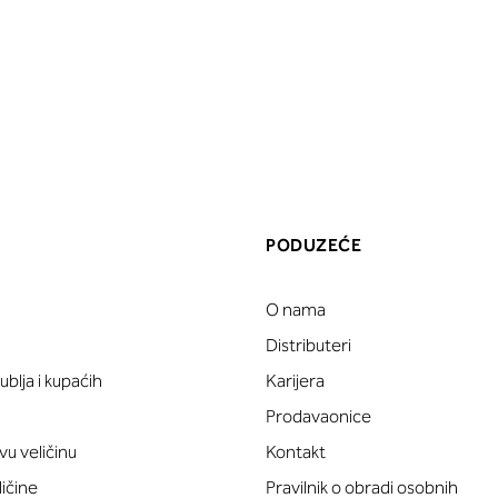
PODUZEĆE
O nama
a
Distributeri
blja i kupaćih
Karijera
Prodavaonice
vu veličinu
Kontakt
ličine
Pravilnik o obradi osobnih