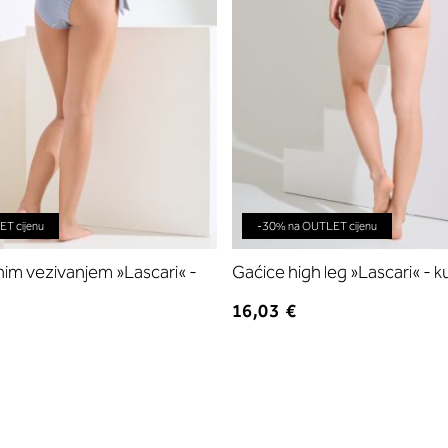
T cijenu
-30% na OUTLET cijenu
nim vezivanjem »Lascari« -
Gaćice high leg »Lascari« - k
16,03 €