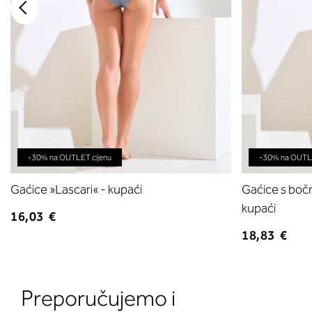
-30% na OUTLET cijenu
-30% na OUTLE
Gaćice »Lascari« - kupaći
Gaćice s boč
kupaći
16,03 €
18,83 €
Preporučujemo i