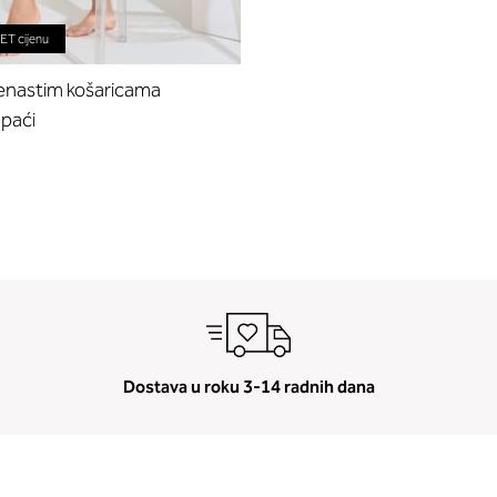
T cijenu
jenastim košaricama
upaći
Dostava u roku 3-14 radnih dana