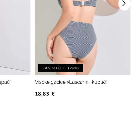
-30% na OUTLET cijenu
upaći
Visoke gaćice »Lascari« - kupaći
18,83 €