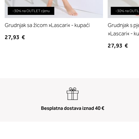
-30% na OUTLET cijenu
-30% na OUTLE
Grudnjak sa žicom »Lascari« - kupaći
Grudnjak s p
»Lascari« - k
27,93 €
27,93 €
Besplatna dostava iznad 40 €