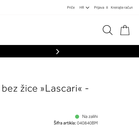
Priče
HR
Prijava
Kreirajte račun
Koša
bez žice »Lascari« -
Na zalihi
Šifra artikla:
040840BM