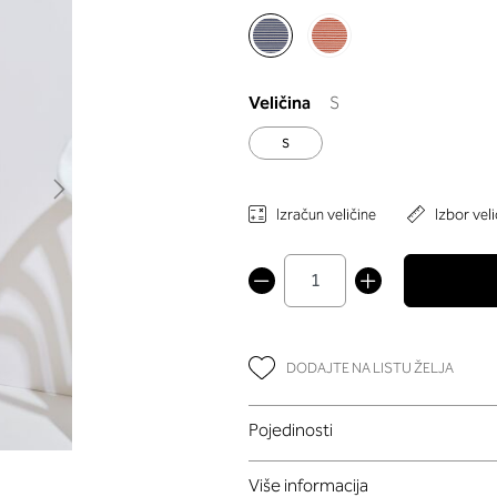
Veličina
S
S
Izračun veličine
Izbor veli
DODAJTE NA LISTU ŽELJA
Pojedinosti
Više informacija