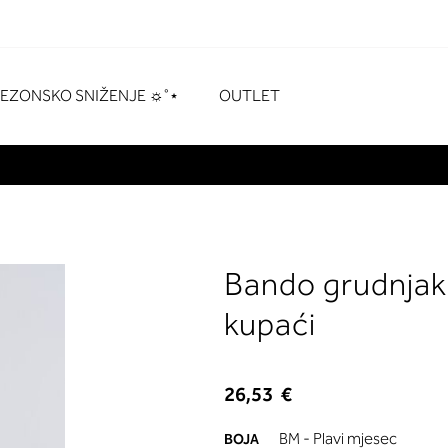
naka
# Pritisnite enter za pretraživanje
SEZONSKO SNIŽENJE ☼˚⋆
OUTLET
Bando grudnjak 
kupaći
26,53 €
BM - Plavi mjesec
BOJA