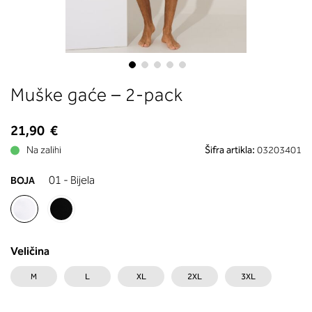
boste prebrali, katera globina koša
ustreza vaši meri (A, B …) – iščite v
stolpcu, ki ste ga določili s podprs
obsegom.
Skip
Muške gaće – 2-pack
to
the
beginning
21,90 €
of
Na zalihi
Šifra artikla:
03203401
the
images
01 - Bijela
BOJA
gallery
Veličina
M
L
XL
2XL
3XL