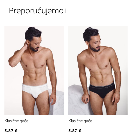
Preporučujemo i
2. Prsni obseg
Izmerite prsni obseg. Šiviljski met
položite čez hrbet v višini hrbtne
izreza in čez prsi, v višini bradavic 
vdolbine med prsmi. V razdelku 2.
boste prebrali, katera globina koša
ustreza vaši meri (A, B …) – iščite v
stolpcu, ki ste ga določili s podprs
obsegom.
Klasične gaće
Klasične gaće
3,87 €
3,87 €