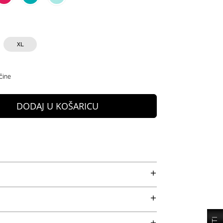
XL
čine
DODAJ U KOŠARICU