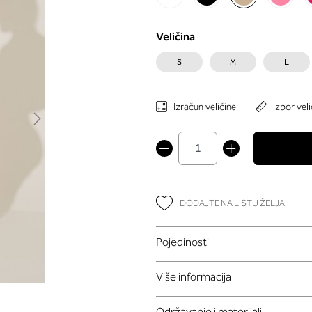
Veličina
S
M
L
Izračun veličine
Izbor veli
DODAJTE NA LISTU ŽELJA
Pojedinosti
Više informacija
Održavanje i materijali