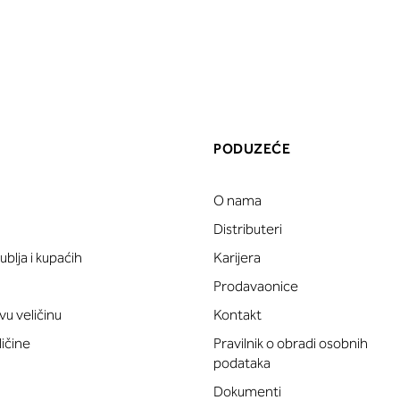
PODUZEĆE
O nama
a
Distributeri
blja i kupaćih
Karijera
Prodavaonice
vu veličinu
Kontakt
ličine
Pravilnik o obradi osobnih
podataka
Dokumenti