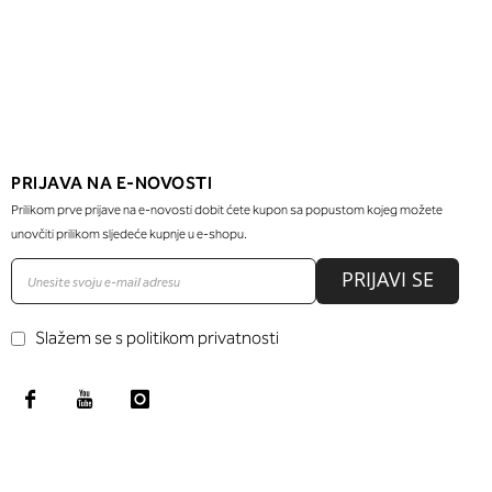
PRIJAVA NA E-NOVOSTI
Prilikom prve prijave na e-novosti dobit ćete kupon sa popustom kojeg možete
unovčiti prilikom sljedeće kupnje u e-shopu.
PRIJAVI SE
Slažem se s politikom privatnosti