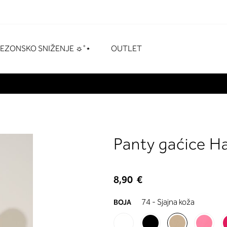
naka
# Pritisnite enter za pretraživanje
SEZONSKO SNIŽENJE ☼˚⋆
OUTLET
Panty gaćice H
8,90 €
74 - Sjajna koža
BOJA