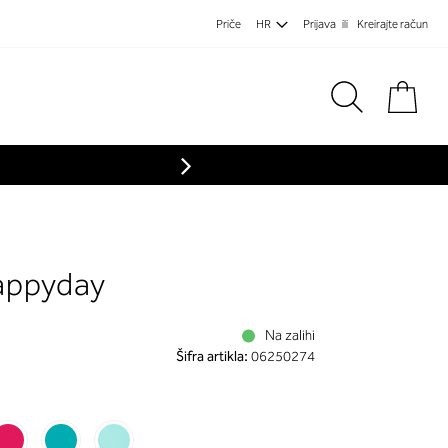
Priče
HR
Prijava
Kreirajte račun
Koša
appyday
Na zalihi
Šifra artikla:
06250274