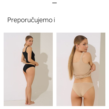
Preporučujemo i
2. Prsni obseg
Izmerite prsni obseg. Šiviljski met
položite čez hrbet v višini hrbtne
izreza in čez prsi, v višini bradavic 
vdolbine med prsmi. V razdelku 2.
boste prebrali, katera globina koša
ustreza vaši meri (A, B …) – iščite v
stolpcu, ki ste ga določili s podprs
obsegom.