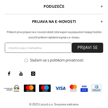
PODUZEĆE
PRIJAVA NA E-NOVOSTI
Prilikom prve prijave na e-novosti dobit ćete kupon sa popustom kojeg možete
unovčiti prilikom sljedeće kupnje u e-shopu.
PRIJAVI SE
Slažem se s politikom privatnosti
© 2025 Lisca d.o.o. Sva prava zadrzana.