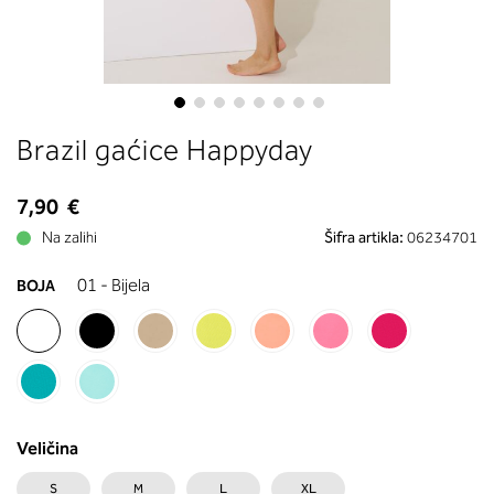
boste prebrali, katera globina koša
ustreza vaši meri (A, B …) – iščite v
stolpcu, ki ste ga določili s podprs
obsegom.
Skip
Brazil gaćice Happyday
to
the
beginning
7,90 €
of
Na zalihi
Šifra artikla:
06234701
the
images
01 - Bijela
BOJA
gallery
Veličina
S
M
L
XL