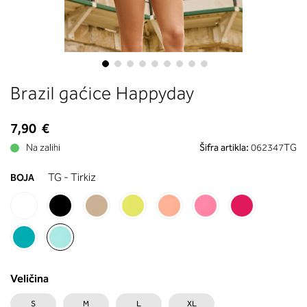
boste prebrali, katera globina koša
ustreza vaši meri (A, B …) – iščite v
stolpcu, ki ste ga določili s podprs
obsegom.
Skip
Brazil gaćice Happyday
to
the
beginning
7,90 €
of
Na zalihi
Šifra artikla:
062347TG
the
images
TG - Tirkiz
BOJA
gallery
Veličina
S
M
L
XL