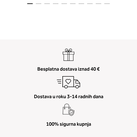
2. Prsni obseg
Izmerite prsni obseg. Šiviljski met
Besplatna dostava iznad 40 €
položite čez hrbet v višini hrbtne
izreza in čez prsi, v višini bradavic 
vdolbine med prsmi. V razdelku 2.
boste prebrali, katera globina koša
Dostava u roku 3-14 radnih dana
ustreza vaši meri (A, B …) – iščite v
stolpcu, ki ste ga določili s podprs
obsegom.
100% sigurna kupnja