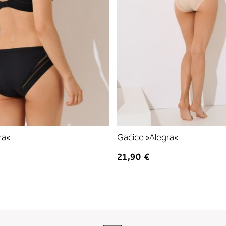
ra«
Gaćice »Alegra«
21,90 €