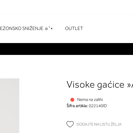
naka
# Pritisnite enter za pretraživanje
SEZONSKO SNIŽENJE ☼˚⋆
OUTLET
Visoke gaćice »
Nema na zalihi
Šifra artikla:
022140ID
DODAJTE NA LISTU ŽELJA