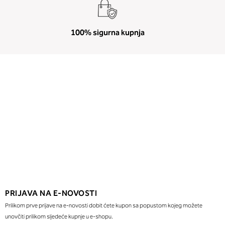
100% sigurna kupnja
PRIJAVA NA E-NOVOSTI
Prilikom prve prijave na e-novosti dobit ćete kupon sa popustom kojeg možete
unovčiti prilikom sljedeće kupnje u e-shopu.