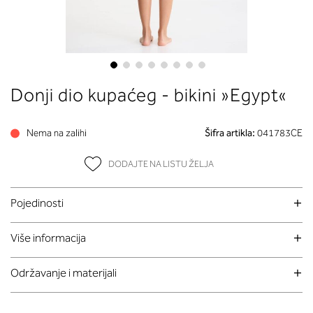
Skip
Donji dio kupaćeg - bikini »Egypt«
to
the
beginning
Nema na zalihi
Šifra artikla:
041783CE
of
the
DODAJTE NA LISTU ŽELJA
images
gallery
Pojedinosti
Više informacija
Održavanje i materijali