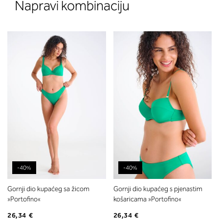
Napravi kombinaciju
-40%
-40%
Gornji dio kupaćeg sa žicom
Gornji dio kupaćeg s pjenastim
»Portofino«
košaricama »Portofino«
26,34 €
26,34 €