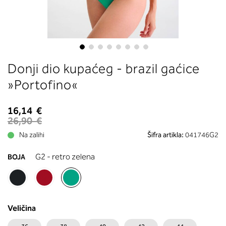
boste prebrali, katera globina koša
ustreza vaši meri (A, B …) – iščite v
stolpcu, ki ste ga določili s podprs
obsegom.
Skip
Donji dio kupaćeg - brazil gaćice
to
the
»Portofino«
beginning
of
16,14 €
the
26,90 €
images
Na zalihi
Šifra artikla:
041746G2
gallery
G2 - retro zelena
BOJA
Veličina