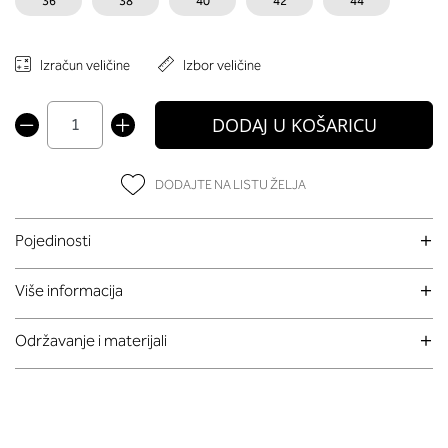
36
38
40
42
44
Izračun veličine
Izbor veličine
DODAJ U KOŠARICU
DODAJTE NA LISTU ŽELJA
Pojedinosti
Više informacija
Održavanje i materijali