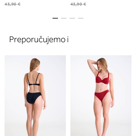
43,90 €
43,90 €
Preporučujemo i
2. Prsni obseg
Izmerite prsni obseg. Šiviljski met
položite čez hrbet v višini hrbtne
izreza in čez prsi, v višini bradavic 
vdolbine med prsmi. V razdelku 2.
boste prebrali, katera globina koša
ustreza vaši meri (A, B …) – iščite v
stolpcu, ki ste ga določili s podprs
obsegom.