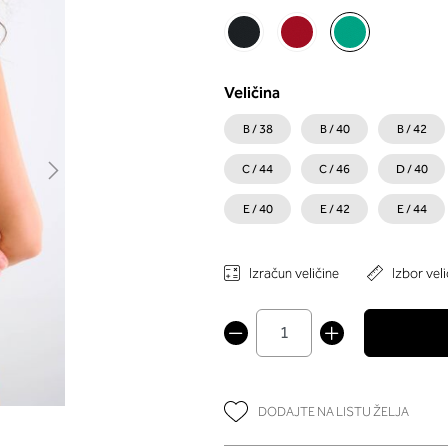
Veličina
B / 38
B / 40
B / 42
C / 44
C / 46
D / 40
E / 40
E / 42
E / 44
Izračun veličine
Izbor veli
DODAJTE NA LISTU ŽELJA