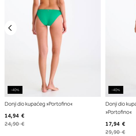
-40%
-40%
Donji dio kupaćeg »Portofino«
Donji dio ku
»Portofino«
14,94 €
24,90 €
17,94 €
29,90 €