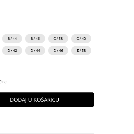
B / 44
B / 46
C / 38
C / 40
D / 42
D / 44
D / 46
E / 38
čine
DODAJ U KOŠARICU