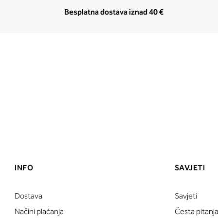
Besplatna dostava iznad 40 €
INFO
SAVJETI
Dostava
Savjeti
Načini plaćanja
Česta pitanj