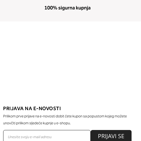
100% sigurna kupnja
PRIJAVA NA E-NOVOSTI
Prilikom prve prijave na e-novosti dobit ćete kupon sa popustom kojeg možete
unovčiti prilikom sljedeće kupnje u e-shopu.
PRIJAVI SE