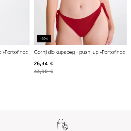
-40%
p »Portofino«
Gornji dio kupaćeg – push-up »Portofino«
26,34 €
43,90 €