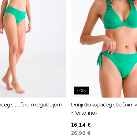
-40%
paćeg s bočnom regulacijom
Donji dio kupaćeg s bočnim 
»Portofino«
16,14 €
26,90 €