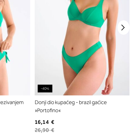
-40%
vezivanjem
Donji dio kupaćeg - brazil gaćice
»Portofino«
16,14 €
26,90 €