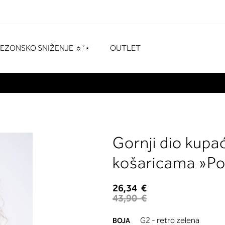
naka
# Pritisnite enter za pretraživanje
SEZONSKO SNIŽENJE ☼˚⋆
OUTLET
Gornji dio kupa
košaricama »Po
26,34 €
43,90 €
G2 - retro zelena
BOJA