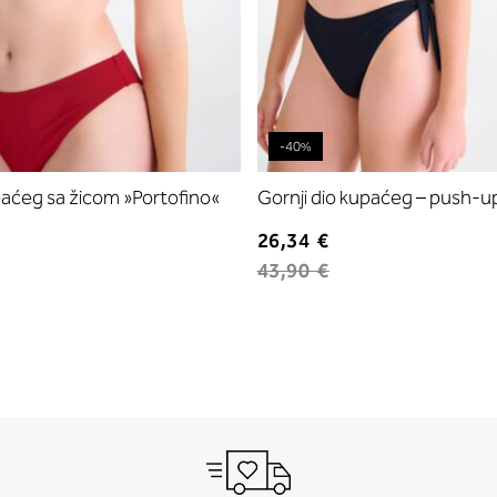
-40%
paćeg sa žicom »Portofino«
Gornji dio kupaćeg – push-u
26,34 €
43,90 €