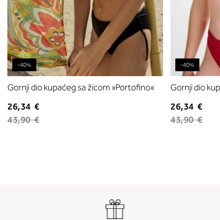
-40%
-40%
Gornji dio kupaćeg sa žicom »Portofino«
Gornji dio ku
26,34 €
26,34 €
43,90 €
43,90 €