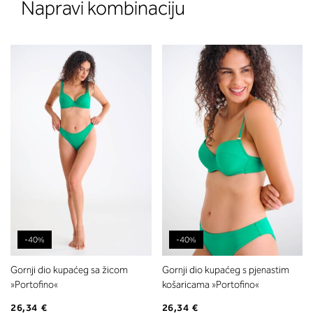
Napravi kombinaciju
-40%
-40%
Gornji dio kupaćeg sa žicom
Gornji dio kupaćeg s pjenastim
»Portofino«
košaricama »Portofino«
26,34 €
26,34 €