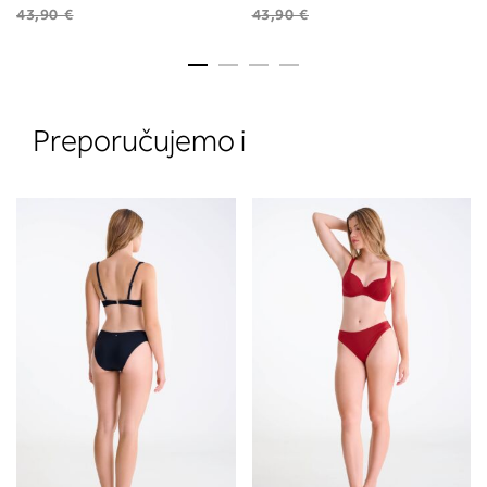
43,90 €
43,90 €
Preporučujemo i
2. Prsni obseg
Izmerite prsni obseg. Šiviljski met
položite čez hrbet v višini hrbtne
izreza in čez prsi, v višini bradavic 
vdolbine med prsmi. V razdelku 2.
boste prebrali, katera globina koša
ustreza vaši meri (A, B …) – iščite v
stolpcu, ki ste ga določili s podprs
obsegom.