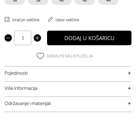
36
38
40
42
44
Izračun veličine
Izbor veličine
DODAJ U KOŠARICU
DODAJTE NA LISTU ŽELJA
Pojedinosti
Više informacija
Održavanje i materijali