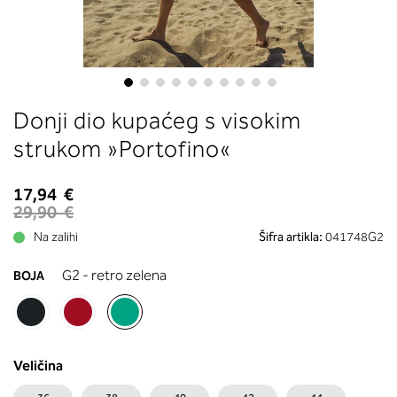
boste prebrali, katera globina koša
ustreza vaši meri (A, B …) – iščite v
stolpcu, ki ste ga določili s podprs
obsegom.
Skip
Donji dio kupaćeg s visokim
to
the
strukom »Portofino«
beginning
of
17,94 €
the
29,90 €
images
Na zalihi
Šifra artikla:
041748G2
gallery
G2 - retro zelena
BOJA
Veličina