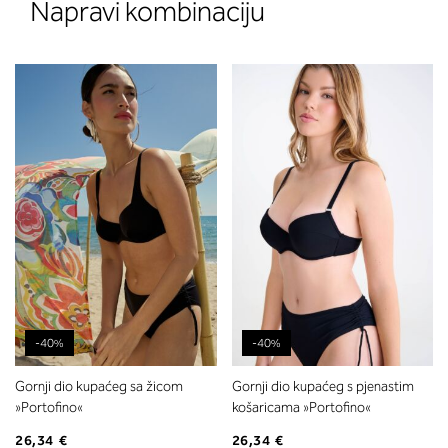
Napravi kombinaciju
-40%
-40%
Gornji dio kupaćeg sa žicom
Gornji dio kupaćeg s pjenastim
»Portofino«
košaricama »Portofino«
26,34 €
26,34 €