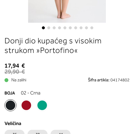
boste prebrali, katera globina koša
ustreza vaši meri (A, B …) – iščite v
stolpcu, ki ste ga določili s podprs
obsegom.
Skip
Donji dio kupaćeg s visokim
to
the
strukom »Portofino«
beginning
of
17,94 €
the
29,90 €
images
Na zalihi
Šifra artikla:
04174802
gallery
02 - Crna
BOJA
Veličina