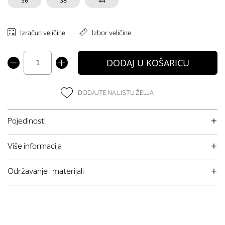
36
38
44
Izračun veličine
Izbor veličine
DODAJ U KOŠARICU
DODAJTE NA LISTU ŽELJA
Pojedinosti
Više informacija
Održavanje i materijali