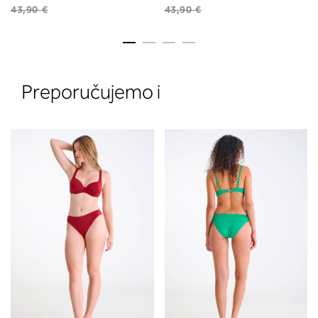
43,90 €
43,90 €
Preporučujemo i
2. Prsni obseg
Izmerite prsni obseg. Šiviljski met
položite čez hrbet v višini hrbtne
izreza in čez prsi, v višini bradavic 
vdolbine med prsmi. V razdelku 2.
boste prebrali, katera globina koša
ustreza vaši meri (A, B …) – iščite v
stolpcu, ki ste ga določili s podprs
obsegom.