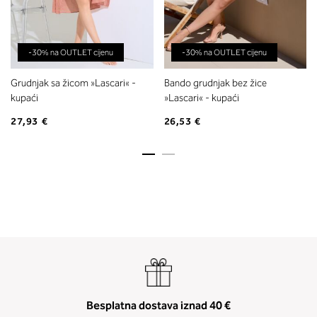
-30% na OUTLET cijenu
-30% na OUTLET cijenu
Grudnjak sa žicom »Lascari« -
Bando grudnjak bez žice
kupaći
»Lascari« - kupaći
27,93 €
26,53 €
Besplatna dostava iznad 40 €