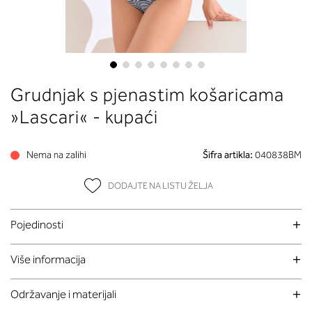
Skip
Grudnjak s pjenastim košaricama
to
the
»Lascari« - kupaći
beginning
of
Nema na zalihi
Šifra artikla:
040838BM
the
images
DODAJTE NA LISTU ŽELJA
gallery
Pojedinosti
Više informacija
Održavanje i materijali