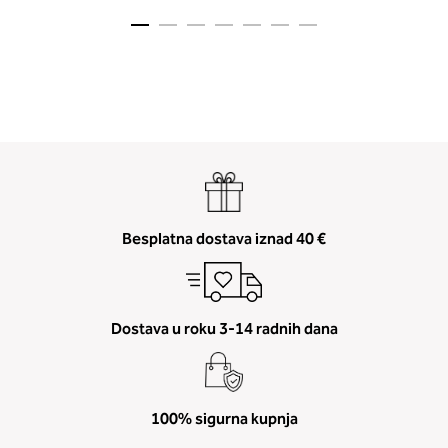
2. Prsni obseg
Izmerite prsni obseg. Šiviljski met
Besplatna dostava iznad 40 €
položite čez hrbet v višini hrbtne
izreza in čez prsi, v višini bradavic 
vdolbine med prsmi. V razdelku 2.
boste prebrali, katera globina koša
ustreza vaši meri (A, B …) – iščite v
Dostava u roku 3-14 radnih dana
stolpcu, ki ste ga določili s podprs
obsegom.
100% sigurna kupnja