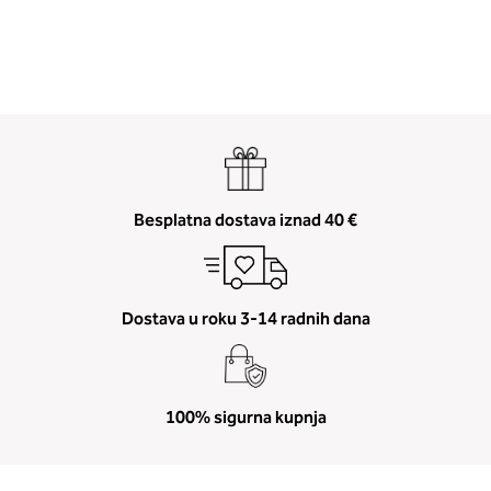
2. Prsni obseg
Besplatna dostava iznad 40 €
Izmerite prsni obseg. Šiviljski met
položite čez hrbet v višini hrbtne
izreza in čez prsi, v višini bradavic 
vdolbine med prsmi. V razdelku 2.
Dostava u roku 3-14 radnih dana
boste prebrali, katera globina koša
ustreza vaši meri (A, B …) – iščite v
stolpcu, ki ste ga določili s podprs
obsegom.
100% sigurna kupnja