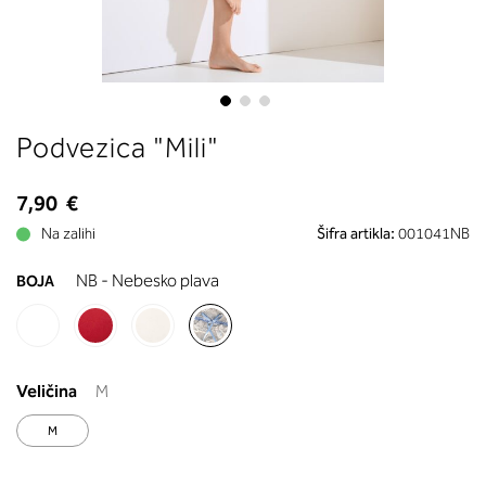
boste prebrali, katera globina koša
ustreza vaši meri (A, B …) – iščite v
stolpcu, ki ste ga določili s podprs
obsegom.
Skip
Podvezica "Mili"
to
the
beginning
7,90 €
of
Na zalihi
Šifra artikla:
001041NB
the
images
NB - Nebesko plava
BOJA
gallery
Veličina
M
M