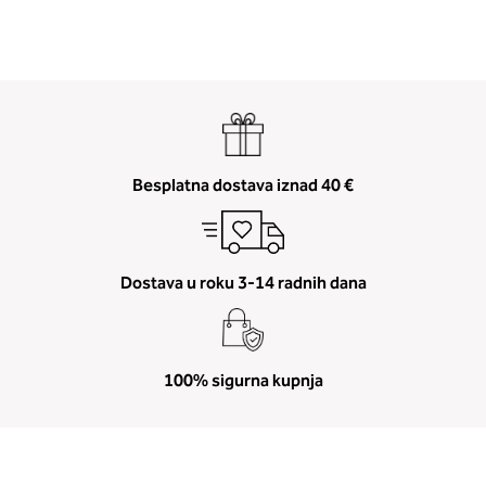
Besplatna dostava iznad 40 €
2. Prsni obseg
Izmerite prsni obseg. Šiviljski met
položite čez hrbet v višini hrbtne
izreza in čez prsi, v višini bradavic 
Dostava u roku 3-14 radnih dana
vdolbine med prsmi. V razdelku 2.
boste prebrali, katera globina koša
ustreza vaši meri (A, B …) – iščite v
stolpcu, ki ste ga določili s podprs
100% sigurna kupnja
obsegom.