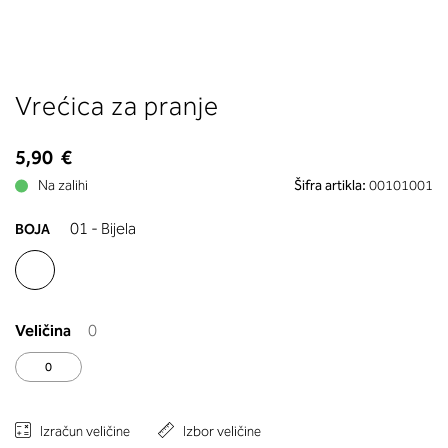
boste prebrali, katera globina koša
ustreza vaši meri (A, B …) – iščite v
stolpcu, ki ste ga določili s podprs
obsegom.
Skip
Vrećica za pranje
to
the
beginning
5,90 €
of
Na zalihi
Šifra artikla:
00101001
the
images
01 - Bijela
BOJA
gallery
Veličina
0
0
Izračun veličine
Izbor veličine