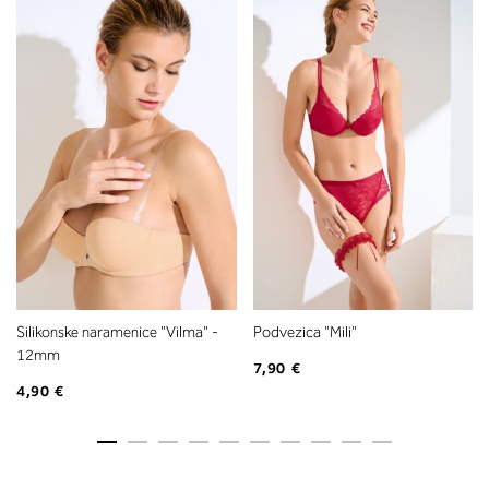
Silikonske naramenice "Vilma" -
Podvezica "Mili"
12mm
7,90 €
4,90 €