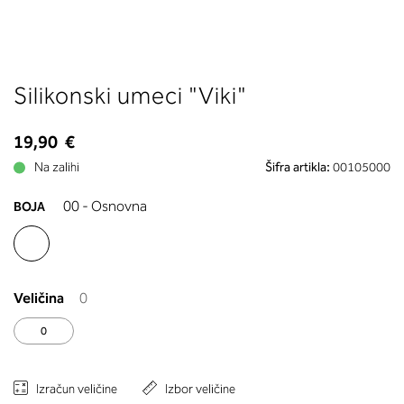
boste prebrali, katera globina koša
ustreza vaši meri (A, B …) – iščite v
stolpcu, ki ste ga določili s podprs
obsegom.
Skip
Silikonski umeci "Viki"
to
the
beginning
19,90 €
of
Na zalihi
Šifra artikla:
00105000
the
images
00 - Osnovna
BOJA
gallery
Veličina
0
0
Izračun veličine
Izbor veličine