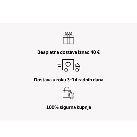
Besplatna dostava iznad 40 €
2. Prsni obseg
Izmerite prsni obseg. Šiviljski met
položite čez hrbet v višini hrbtne
izreza in čez prsi, v višini bradavic 
Dostava u roku 3-14 radnih dana
vdolbine med prsmi. V razdelku 2.
boste prebrali, katera globina koša
ustreza vaši meri (A, B …) – iščite v
stolpcu, ki ste ga določili s podprs
100% sigurna kupnja
obsegom.