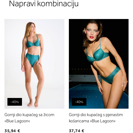
Napravi kombinaciju
-40%
-40%
Gornji dio kupaćeg sa žicom
Gornji dio kupaćeg s pjenastim
»Blue Lagoon«
košaricama »Blue Lagoon«
35,94 €
37,74 €