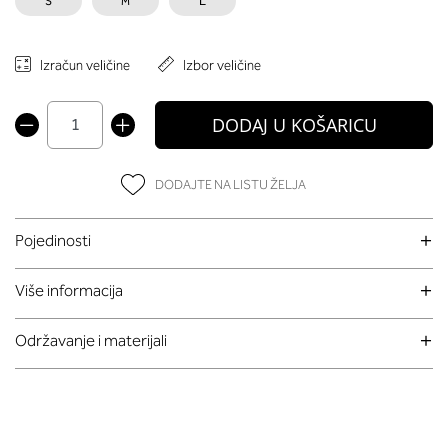
S
M
L
Izračun veličine
Izbor veličine
DODAJ U KOŠARICU
DODAJTE NA LISTU ŽELJA
Pojedinosti
Više informacija
Održavanje i materijali