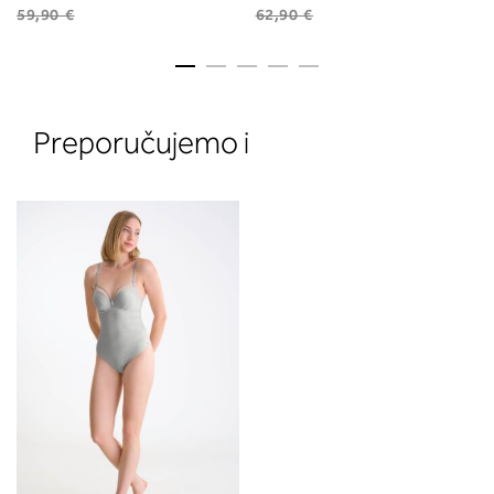
59,90 €
62,90 €
Preporučujemo i
2. Prsni obseg
Izmerite prsni obseg. Šiviljski met
položite čez hrbet v višini hrbtne
izreza in čez prsi, v višini bradavic 
vdolbine med prsmi. V razdelku 2.
boste prebrali, katera globina koša
ustreza vaši meri (A, B …) – iščite v
stolpcu, ki ste ga določili s podprs
obsegom.