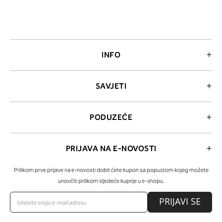
INFO
SAVJETI
PODUZEĆE
PRIJAVA NA E-NOVOSTI
Prilikom prve prijave na e-novosti dobit ćete kupon sa popustom kojeg možete
unovčiti prilikom sljedeće kupnje u e-shopu.
PRIJAVI SE