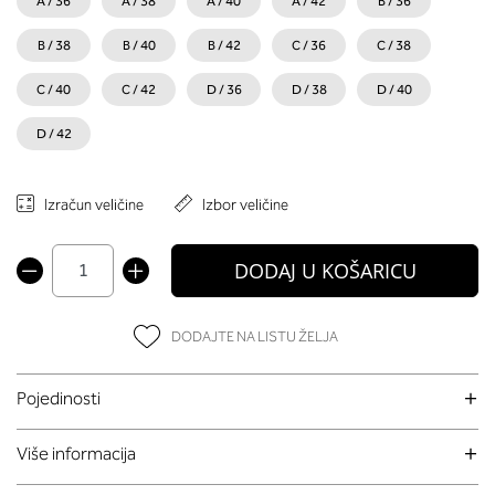
A / 36
A / 38
A / 40
A / 42
B / 36
B / 38
B / 40
B / 42
C / 36
C / 38
C / 40
C / 42
D / 36
D / 38
D / 40
D / 42
Izračun veličine
Izbor veličine
DODAJ U KOŠARICU
DODAJTE NA LISTU ŽELJA
Pojedinosti
Više informacija