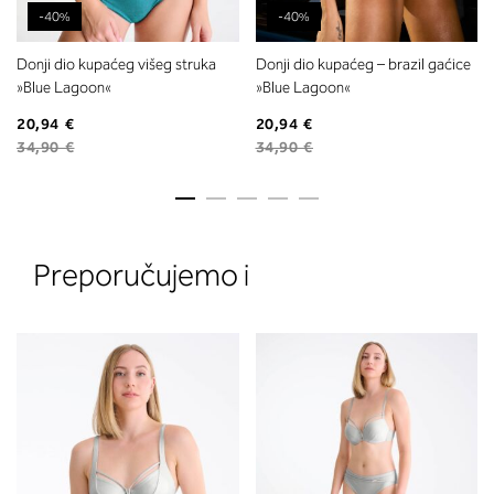
-40%
-40%
Donji dio kupaćeg višeg struka
Donji dio kupaćeg – brazil gaćice
»Blue Lagoon«
»Blue Lagoon«
20,94 €
20,94 €
34,90 €
34,90 €
2. Prsni obseg
Izmerite prsni obseg. Šiviljski met
položite čez hrbet v višini hrbtne
Preporučujemo i
izreza in čez prsi, v višini bradavic 
vdolbine med prsmi. V razdelku 2.
boste prebrali, katera globina koša
ustreza vaši meri (A, B …) – iščite v
stolpcu, ki ste ga določili s podprs
obsegom.