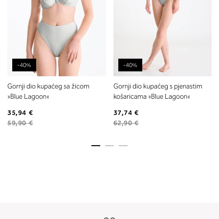
-40%
-40%
Gornji dio kupaćeg sa žicom
Gornji dio kupaćeg s pjenastim
»Blue Lagoon«
košaricama »Blue Lagoon«
35,94 €
37,74 €
59,90 €
62,90 €