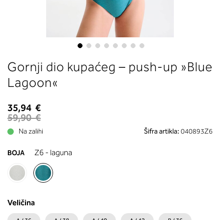
boste prebrali, katera globina koša
ustreza vaši meri (A, B …) – iščite v
stolpcu, ki ste ga določili s podprs
obsegom.
Skip
Gornji dio kupaćeg – push-up »Blue
to
the
Lagoon«
beginning
of
35,94 €
the
59,90 €
images
Na zalihi
Šifra artikla:
040893Z6
gallery
Z6 - laguna
BOJA
Veličina