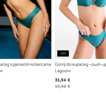
-40%
paćeg s pjenastim košaricama
Gornji dio kupaćeg – push-u
n«
Lagoon«
35,94 €
59,90 €