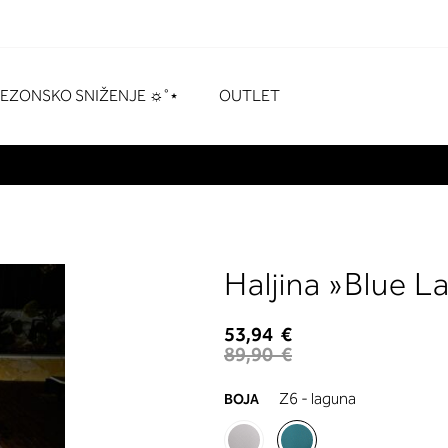
naka
# Pritisnite enter za pretraživanje
SEZONSKO SNIŽENJE ☼˚⋆
OUTLET
Haljina »Blue 
53,94 €
89,90 €
Z6 - laguna
BOJA