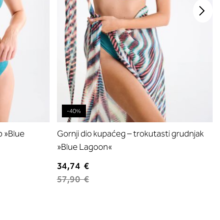
-40%
p »Blue
Gornji dio kupaćeg – trokutasti grudnjak
»Blue Lagoon«
34,74 €
57,90 €