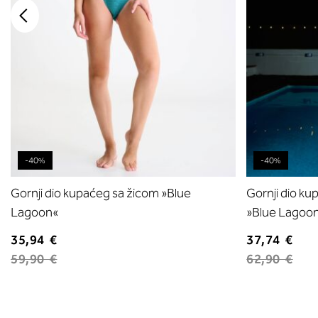
-40%
-40%
Gornji dio kupaćeg sa žicom »Blue
Gornji dio ku
Lagoon«
»Blue Lagoo
35,94 €
37,74 €
59,90 €
62,90 €