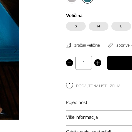
Veličina
S
M
L
Izračun veličine
Izbor veli
DODAJTE NA LISTU ŽELJA
Pojedinosti
Više informacija
Održavanje i materijali