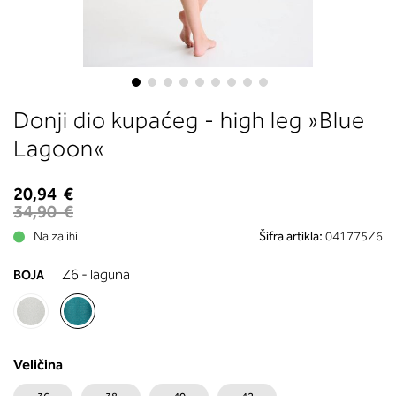
boste prebrali, katera globina koša
ustreza vaši meri (A, B …) – iščite v
stolpcu, ki ste ga določili s podprs
obsegom.
Skip
Donji dio kupaćeg - high leg »Blue
to
the
Lagoon«
beginning
of
20,94 €
the
34,90 €
images
Na zalihi
Šifra artikla:
041775Z6
gallery
Z6 - laguna
BOJA
Veličina