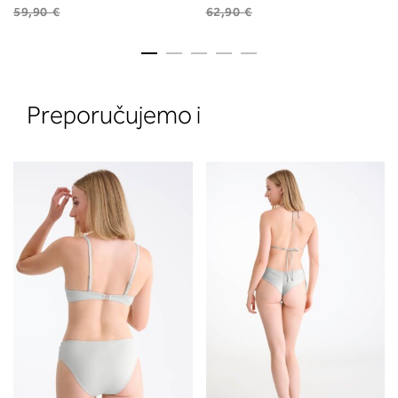
59,90 €
62,90 €
Preporučujemo i
2. Prsni obseg
Izmerite prsni obseg. Šiviljski met
položite čez hrbet v višini hrbtne
izreza in čez prsi, v višini bradavic 
vdolbine med prsmi. V razdelku 2.
boste prebrali, katera globina koša
ustreza vaši meri (A, B …) – iščite v
stolpcu, ki ste ga določili s podprs
obsegom.