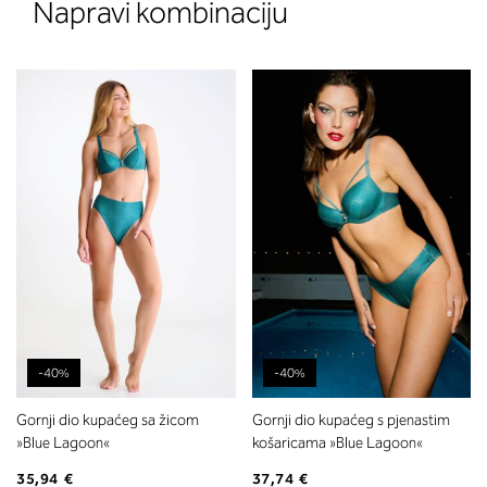
Napravi kombinaciju
-40%
-40%
Gornji dio kupaćeg sa žicom
Gornji dio kupaćeg s pjenastim
»Blue Lagoon«
košaricama »Blue Lagoon«
35,94 €
37,74 €