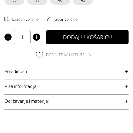
36
38
40
42
Izračun veličine
Izbor veličine
DODAJ U KOŠARICU
DODAJTE NA LISTU ŽELJA
Pojedinosti
Više informacija
Održavanje i materijali