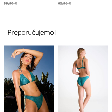
59,90 €
62,90 €
Preporučujemo i
2. Prsni obseg
Izmerite prsni obseg. Šiviljski met
položite čez hrbet v višini hrbtne
izreza in čez prsi, v višini bradavic 
vdolbine med prsmi. V razdelku 2.
boste prebrali, katera globina koša
ustreza vaši meri (A, B …) – iščite v
stolpcu, ki ste ga določili s podprs
obsegom.