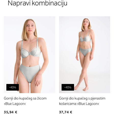
Napravi kombinaciju
-40%
-40%
Gornji dio kupaćeg sa žicom
Gornji dio kupaćeg s pjenastim
»Blue Lagoon«
košaricama »Blue Lagoon«
35,94 €
37,74 €