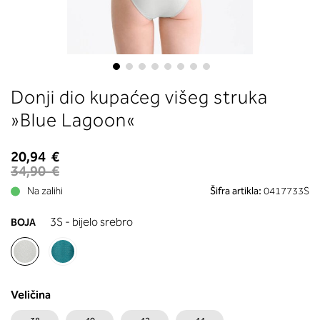
boste prebrali, katera globina koša
ustreza vaši meri (A, B …) – iščite v
stolpcu, ki ste ga določili s podprs
obsegom.
Skip
Donji dio kupaćeg višeg struka
to
the
»Blue Lagoon«
beginning
of
20,94 €
the
34,90 €
images
Na zalihi
Šifra artikla:
0417733S
gallery
3S - bijelo srebro
BOJA
Veličina