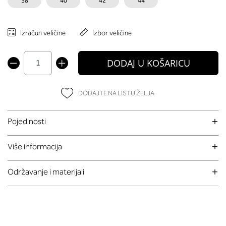
38
40
42
44
Izračun veličine
Izbor veličine
DODAJ U KOŠARICU
DODAJTE NA LISTU ŽELJA
Pojedinosti
Više informacija
Održavanje i materijali