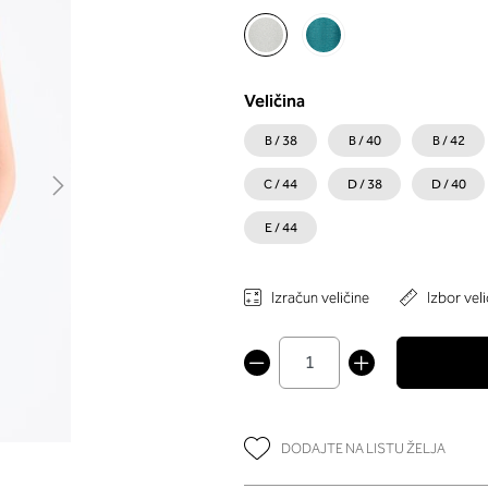
Veličina
B / 38
B / 40
B / 42
C / 44
D / 38
D / 40
E / 44
Izračun veličine
Izbor veli
DODAJTE NA LISTU ŽELJA