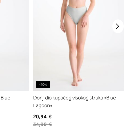
-40%
»Blue
Donji dio kupaćeg visokog struka »Blue
Lagoon«
20,94 €
34,90 €