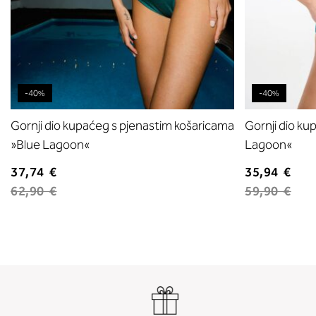
-40%
-40%
Gornji dio kupaćeg s pjenastim košaricama
Gornji dio k
»Blue Lagoon«
Lagoon«
37,74 €
35,94 €
62,90 €
59,90 €