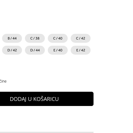
B / 44
C / 38
C / 40
C / 42
D / 42
D / 44
E / 40
E / 42
čine
DODAJ U KOŠARICU