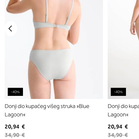
-40%
-40%
Donji dio kupaćeg višeg struka »Blue
Donji dio kup
Lagoon«
Lagoon«
20,94 €
20,94 €
34,90 €
34,90 €