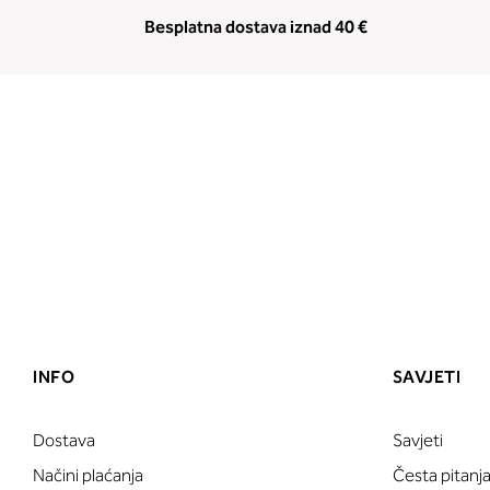
Besplatna dostava iznad 40 €
INFO
SAVJETI
Dostava
Savjeti
Načini plaćanja
Česta pitanj