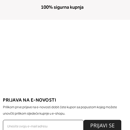
100% sigurna kupnja
PRIJAVA NA E-NOVOSTI
Prilikom prve prijave na e-novosti dobit ćete kupon sa popustom kojeg možete
unovčiti prilikom sljedeće kupnje u e-shopu.
PRIJAVI SE