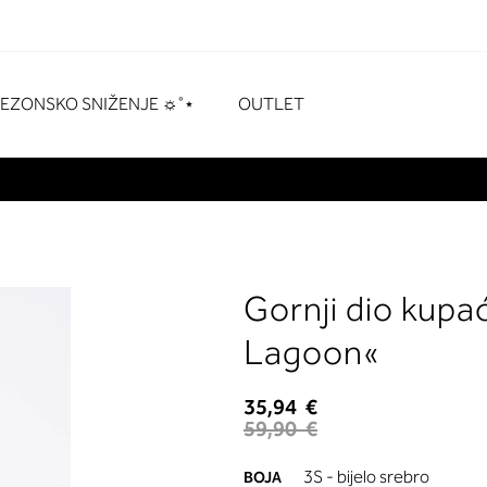
naka
# Pritisnite enter za pretraživanje
SEZONSKO SNIŽENJE ☼˚⋆
OUTLET
Gornji dio kupa
Lagoon«
35,94 €
59,90 €
3S - bijelo srebro
BOJA