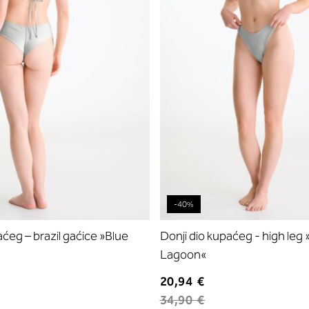
-40%
aćeg – brazil gaćice »Blue
Donji dio kupaćeg - high leg 
Lagoon«
20,94 €
34,90 €