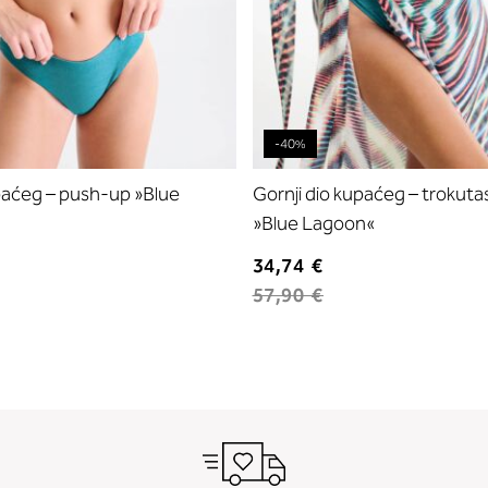
-40%
upaćeg – push-up »Blue
Gornji dio kupaćeg – trokuta
»Blue Lagoon«
34,74 €
57,90 €