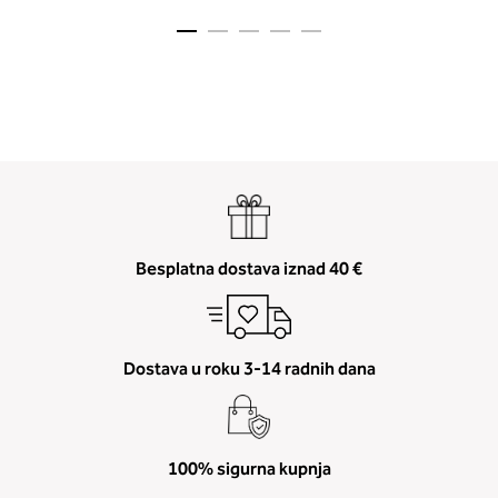
2. Prsni obseg
Izmerite prsni obseg. Šiviljski met
položite čez hrbet v višini hrbtne
Besplatna dostava iznad 40 €
izreza in čez prsi, v višini bradavic 
vdolbine med prsmi. V razdelku 2.
boste prebrali, katera globina koša
ustreza vaši meri (A, B …) – iščite v
Dostava u roku 3-14 radnih dana
stolpcu, ki ste ga določili s podprs
obsegom.
100% sigurna kupnja