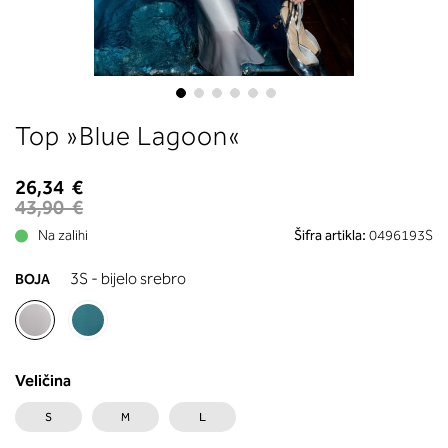
boste prebrali, katera globina koša
ustreza vaši meri (A, B …) – iščite v
stolpcu, ki ste ga določili s podprs
obsegom.
Skip
Top »Blue Lagoon«
to
the
beginning
26,34 €
of
43,90 €
the
Na zalihi
Šifra artikla:
0496193S
images
gallery
3S - bijelo srebro
BOJA
Veličina
S
M
L