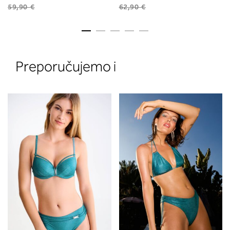
59,90 €
62,90 €
Preporučujemo i
2. Prsni obseg
Izmerite prsni obseg. Šiviljski met
položite čez hrbet v višini hrbtne
izreza in čez prsi, v višini bradavic 
vdolbine med prsmi. V razdelku 2.
boste prebrali, katera globina koša
ustreza vaši meri (A, B …) – iščite v
stolpcu, ki ste ga določili s podprs
obsegom.