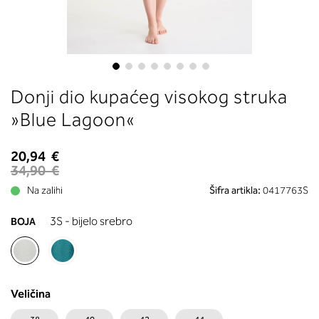
boste prebrali, katera globina koša
ustreza vaši meri (A, B …) – iščite v
stolpcu, ki ste ga določili s podprs
obsegom.
Skip
Donji dio kupaćeg visokog struka
to
the
»Blue Lagoon«
beginning
of
20,94 €
the
34,90 €
images
Na zalihi
Šifra artikla:
0417763S
gallery
3S - bijelo srebro
BOJA
Veličina