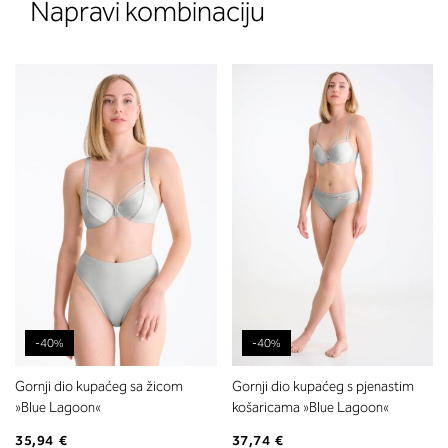
Napravi kombinaciju
-40%
-40%
Gornji dio kupaćeg sa žicom
Gornji dio kupaćeg s pjenastim
»Blue Lagoon«
košaricama »Blue Lagoon«
35,94 €
37,74 €