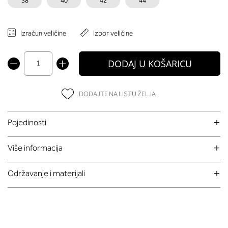
38
40
42
44
Izračun veličine
Izbor veličine
DODAJ U KOŠARICU
DODAJTE NA LISTU ŽELJA
Pojedinosti
Više informacija
Održavanje i materijali