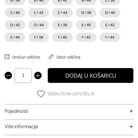
B / 38
B / 40
B / 42
B / 44
C / 38
C / 40
C / 42
C / 44
D / 38
D / 40
D / 42
D / 44
E / 38
E / 40
E / 42
E / 44
F / 38
F / 40
F / 42
F / 44
Izračun veličine
Izbor veličine
DODAJ U KOŠARICU
DODAJTE NA LISTU ŽELJA
Pojedinosti
Više informacija