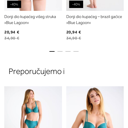
-40%
-40%
Donji dio kupaćeg višeg struka
Donji dio kupaćeg – brazil gaćice
»Blue Lagoon«
»Blue Lagoon«
20,94 €
20,94 €
34,90 €
34,90 €
2. Prsni obseg
Izmerite prsni obseg. Šiviljski met
položite čez hrbet v višini hrbtne
Preporučujemo i
izreza in čez prsi, v višini bradavic 
vdolbine med prsmi. V razdelku 2.
boste prebrali, katera globina koša
ustreza vaši meri (A, B …) – iščite v
stolpcu, ki ste ga določili s podprs
obsegom.