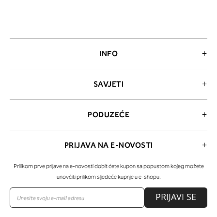
INFO
SAVJETI
PODUZEĆE
PRIJAVA NA E-NOVOSTI
Prilikom prve prijave na e-novosti dobit ćete kupon sa popustom kojeg možete
unovčiti prilikom sljedeće kupnje u e-shopu.
PRIJAVI SE