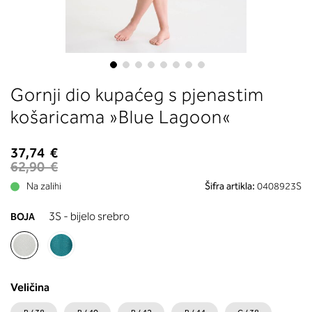
boste prebrali, katera globina koša
ustreza vaši meri (A, B …) – iščite v
stolpcu, ki ste ga določili s podprs
obsegom.
Skip
Gornji dio kupaćeg s pjenastim
to
the
košaricama »Blue Lagoon«
beginning
of
37,74 €
the
62,90 €
images
Na zalihi
Šifra artikla:
0408923S
gallery
3S - bijelo srebro
BOJA
Veličina