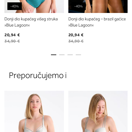
-40%
-40%
Donji dio kupaćeg višeg struka
Donji dio kupaćeg – brazil gaćice
»Blue Lagoon«
»Blue Lagoon«
20,94 €
20,94 €
34,90 €
34,90 €
2. Prsni obseg
Izmerite prsni obseg. Šiviljski met
položite čez hrbet v višini hrbtne
Preporučujemo i
izreza in čez prsi, v višini bradavic 
vdolbine med prsmi. V razdelku 2.
boste prebrali, katera globina koša
ustreza vaši meri (A, B …) – iščite v
stolpcu, ki ste ga določili s podprs
obsegom.