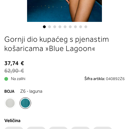
boste prebrali, katera globina koša
ustreza vaši meri (A, B …) – iščite v
stolpcu, ki ste ga določili s podprs
obsegom.
Skip
Gornji dio kupaćeg s pjenastim
to
the
košaricama »Blue Lagoon«
beginning
of
37,74 €
the
62,90 €
images
gallery
Na zalihi
Šifra artikla:
040892Z6
Z6 - laguna
BOJA
Veličina