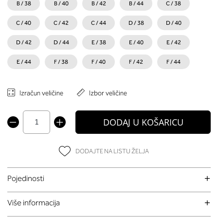
B / 38
B / 40
B / 42
B / 44
C / 38
C / 40
C / 42
C / 44
D / 38
D / 40
D / 42
D / 44
E / 38
E / 40
E / 42
E / 44
F / 38
F / 40
F / 42
F / 44
Izračun veličine
Izbor veličine
DODAJ U KOŠARICU
DODAJTE NA LISTU ŽELJA
Pojedinosti
Više informacija